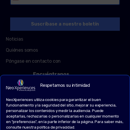
Noticias
Quiénes somos
Póngase en contacto con
Encuéntranos
Rue de la vigne Bâtiment 152
Respetamos su intimidad
14650 Carpiquet
NeoXperiences utiliza cookies para garantizar el buen
FRANCIA
funcionamiento y la seguridad del sitio, mejorar su experiencia,
personalizar los contenidos y medir la audiencia. Puede
9.30 h - 17.30 h (UTC+1)
aceptarlas, rechazarlas o personalizarlas en cualquier momento
en "preferencias", en la parte inferior de la página. Para saber más,
+33 (0)2 14 74 74 74
consulte nuestra política de privacidad.